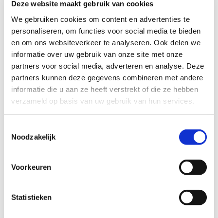
Deze website maakt gebruik van cookies
EMDR en Schematherapie.
We gebruiken cookies om content en advertenties te
Momenteel komen die namelijk uit wetenschappelijk
personaliseren, om functies voor social media te bieden
onderzoek naar voren als de meest effectieve
en om ons websiteverkeer te analyseren. Ook delen we
methodieken.
informatie over uw gebruik van onze site met onze
partners voor social media, adverteren en analyse. Deze
partners kunnen deze gegevens combineren met andere
informatie die u aan ze heeft verstrekt of die ze hebben
verzameld op basis van uw gebruik van hun services.
Toestemmingsselectie
Noodzakelijk
Cognitieve Gedragstherapie (CGT)
Voorkeuren
Statistieken
Schematherapie (ST)