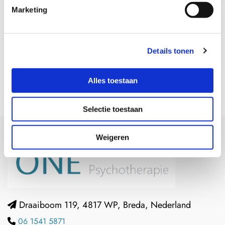
Marketing
Details tonen
EMDR (Eye Movement
Desensitization and Reprocessing)
Alles toestaan
Selectie toestaan
Weigeren
Draaiboom 119, 4817 WP, Breda, Nederland

06 1541 5871
